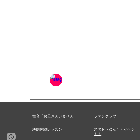
舞台「お母さんいません」
ファンクラブ
演劇体験レッスン
スタドラゆんたくイベン
ト！
Page
Google Sites
Report abuse