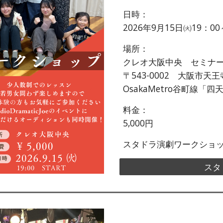
日時：
202
6
年
9
月
15
日
㈫
19：00
場所：
クレオ大阪中央 セミナ
〒543-0002 大阪市天王
OsakaMetro谷町線
料金：
5,000
円
スタドラ演劇ワークショ
スタ