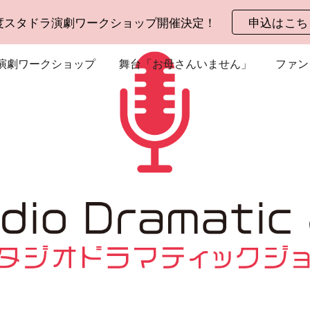
度スタドラ演劇ワークショップ開催決定！
申込はこち
ip to main content
Skip to navigat
演劇ワークショップ
舞台「お母さんいません」
ファン